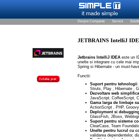
Despre Companie
Servicii
Solutii
JETBRAINS IntelliJ ID
Jetbrains IntelliJ IDEA
este un I
unelte si integrare cu cele mai i
Spring si Hibernate - un must-hav
Functii:
Suport pentru tehnologii 
Struts, Play , Hibernate , 
Dezvoltare web simplifica
JavaScript, CoffeeScript, 
Gama larga de limbaje s
ActionScript , PHP, Groovy
Deployment si debuggin
GlassFish, JBoss, Weblogi
Suport pentru sisteme co
ClearCase, Team Foundatio
Unelte pentru lucrul cu 
validarea dependentelor, 