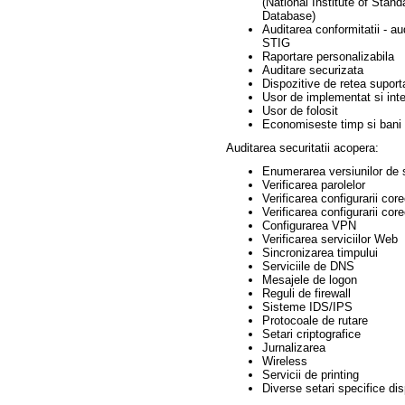
(National Institute of Stan
Database)
Auditarea conformitatii - au
STIG
Raportare personalizabila
Auditare securizata
Dispozitive de retea supor
Usor de implementat si inte
Usor de folosit
Economiseste timp si bani
Auditarea securitatii acopera:
Enumerarea versiunilor de 
Verificarea parolelor
Verificarea configurarii core
Verificarea configurarii cor
Configurarea VPN
Verificarea serviciilor Web
Sincronizarea timpului
Serviciile de DNS
Mesajele de logon
Reguli de firewall
Sisteme IDS/IPS
Protocoale de rutare
Setari criptografice
Jurnalizarea
Wireless
Servicii de printing
Diverse setari specifice dis